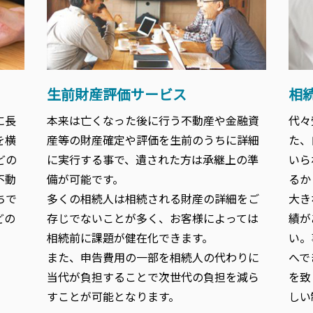
生前財産評価サービス
相
に長
本来は亡くなった後に行う不動産や金融資
代々
を横
産等の財産確定や評価を生前のうちに詳細
た、
どの
に実行する事で、遺された方は承継上の準
いら
不動
備が可能です。
るか
ちで
多くの相続人は相続される財産の詳細をご
大き
どの
存じでないことが多く、お客様によっては
績が
相続前に課題が健在化できます。
い。
また、申告費用の一部を相続人の代わりに
へで
当代が負担することで次世代の負担を減ら
を致
すことが可能となります。
しい